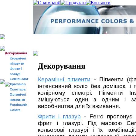
Продукти
Продукти
> Декорування
Декорування
Керамічні
Декорування
пігменти
Фрити і
глазур
Керамічні пігменти
- Пігменти (фа
CerDeColor
Xpression
інтенсивний колір без домішок, і
Склотара
колірному спектрі. Пігменти In
Органічні
змішуються один з одним і за
покриття
Forehearth
виробництва для їх вживання.
Colors
Фрити і глазур
- Ferro пропонує 
фрит і глазурі. Під маркою Cerd
кольорові глазурі і їх комбінац