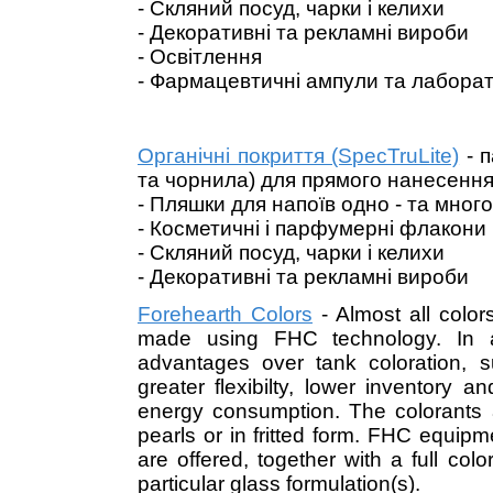
- Скляний посуд, чарки і келихи
- Декоративні та рекламні вироби
- Освітлення
- Фармацевтичні ампули та лабора
Органічні покриття (SpecTruLite)
- п
та чорнила) для прямого нанесення
- Пляшки для напоїв одно - та мно
- Косметичні і парфумерні флакони
- Скляний посуд, чарки і келихи
- Декоративні та рекламні вироби
Forehearth Colors
- Almost all colo
made using FHC technology. In a
advantages over tank coloration, s
greater flexibilty, lower inventory 
energy consumption. The colorants a
pearls or in fritted form. FHC equip
are offered, together with a full col
particular glass formulation(s).