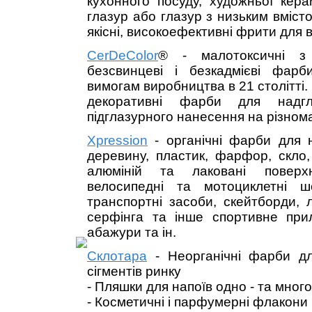
кухонного посуду, художньої кер
глазур або глазур з низьким вміст
якісні, високоефективні фрити для 
CerDeColor
® - малотоксичні з
безсвинцеві і безкадмієві фар
вимогам виробництва в 21 столітті.
декоративні фарби для надгл
підглазурного нанесення на різнома
Xpression
- органічні фарби для н
деревину, пластик, фарфор, скло,
алюміній та лаковані поверх
велосипедні та мотоциклетні ш
транспортні засоби, скейтборди, 
серфінга та інше спортивне прил
абажури та ін.
Склотара
- Неорганічні фарби дл
сігментів ринку
- Пляшки для напоїв одно - та мно
- Косметичні і парфумерні флакони