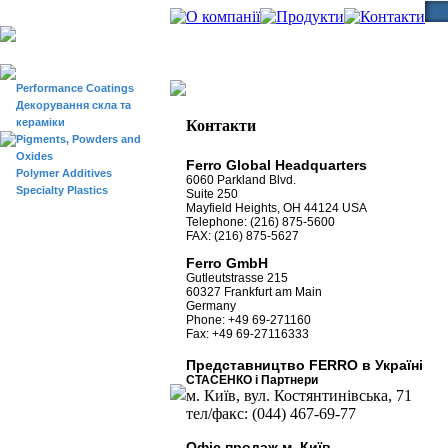
Контакти
Контакти
> поточна сторінка
Performance Coatings
Декорування скла та
кераміки
Контакти
Pigments, Powders and
Oxides
Ferro Global Headquarters
Polymer Additives
6060 Parkland Blvd.
Specialty Plastics
Suite 250
Mayfield Heights, OH 44124 USA
Telephone: (216) 875-5600
FAX: (216) 875-5627
Ferro GmbH
Gutleutstrasse 215
60327 Frankfurt am Main
Germany
Phone: +49 69-271160
Fax: +49 69-27116333
Представництво FERRO в Україні
СТАСЕНКО і Партнери
м. Київ, вул. Костянтинівська, 71
тел/факс: (044) 467-69-77
Офіс продаж м. Київ